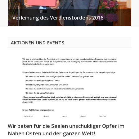
Religionen für ein weltoffenes Berlin-
Marsch der Muslime gegen den Terrorismus
Verleihung des Verdienstordens 2016
Friedenskundgebung am Breitscheidplatz
Flüchtlinge laden ein!
AKTIONEN UND EVENTS
Wir beten für die Seelen unschuldiger Opfer im
Nahen Osten und der ganzen Welt!