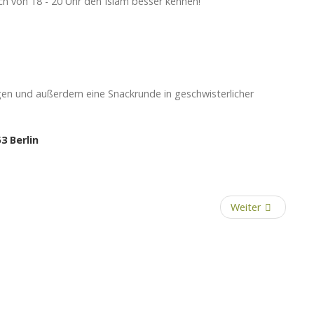
 von 18 - 20 Uhr den Islam besser kennen!
en und außerdem eine Snackrunde in geschwisterlicher
53 Berlin
Weiter