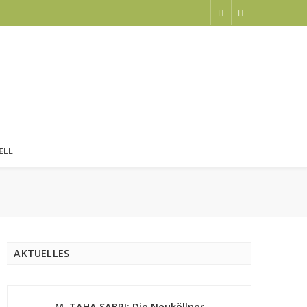
ELL
AKTUELLES
M. TAHA SABRI: Die Neuköllner