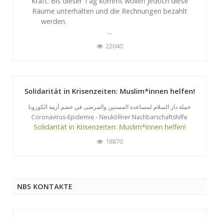
Kraft. Bis dieser Tag kommt wollen jedoch diese
Räume unterhalten und die Rechnungen bezahlt
werden.
...
22040
Solidarität in Krisenzeiten: Muslim*innen helfen!
حملة دار السلام لمساعدة المسنين والمرضى في خضم أزمة الكورونا
Coronavirus-Epidemie - Neuköllner Nachbarschaftshilfe
Solidarität in Krisenzeiten: Muslim*innen helfen!
18870
NBS KONTAKTE