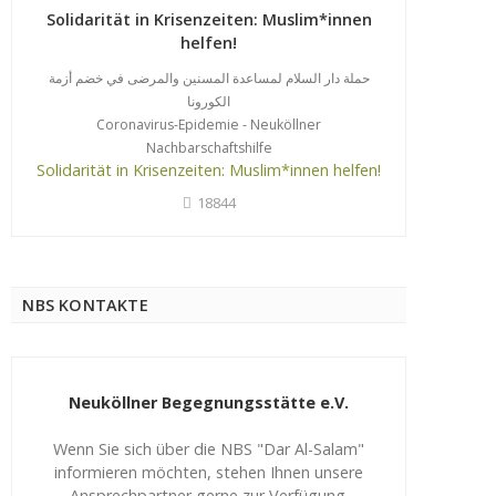
Solidarität in Krisenzeiten: Muslim*innen
helfen!
حملة دار السلام لمساعدة المسنين والمرضى في خضم أزمة
الكورونا
Coronavirus-Epidemie - Neuköllner
Nachbarschaftshilfe
Solidarität in Krisenzeiten: Muslim*innen helfen!
18844
NBS KONTAKTE
Neuköllner Begegnungsstätte e.V.
Wenn Sie sich über die NBS "Dar Al-Salam"
informieren möchten, stehen Ihnen unsere
Ansprechpartner gerne zur Verfügung.