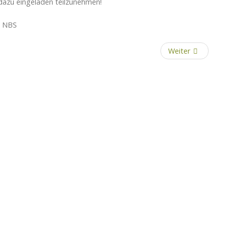
 dazu eingeladen teilzunehmen!
im NBS
Weiter