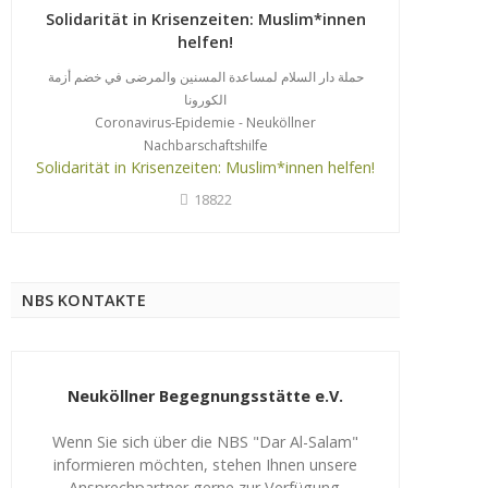
Solidarität in Krisenzeiten: Muslim*innen
helfen!
حملة دار السلام لمساعدة المسنين والمرضى في خضم أزمة
الكورونا
Coronavirus-Epidemie - Neuköllner
Nachbarschaftshilfe
Solidarität in Krisenzeiten: Muslim*innen helfen!
18822
NBS KONTAKTE
Neuköllner Begegnungsstätte e.V.
Wenn Sie sich über die NBS "Dar Al-Salam"
informieren möchten, stehen Ihnen unsere
Ansprechpartner gerne zur Verfügung.