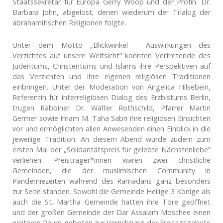
Staatssekretär für Europa Gerry Woop und der Profin. Dr.
Barbara John, abgelöst, denen wiederum der Trialog der
abrahamitischen Religionen folgte.
Unter dem Motto „Blickwinkel - Auswirkungen des
Verzichtes auf unsere Weltsicht“ konnten Vertretende des
Judentums, Christentums und Islams ihre Perspektiven auf
das Verzichten und ihre eigenen religiösen Traditionen
einbringen. Unter der Moderation von Angelica Hilsebein,
Referentin für interreligiösen Dialog des Erzbistums Berlin,
trugen Rabbiner Dr. Walter Rothschild, Pfarrer Martin
Germer sowie Imam M. Taha Sabri ihre religiösen Einsichten
vor und ermöglichten allen Anwesenden einen Einblick in die
jeweilige Tradition. An diesem Abend wurde zudem zum
ersten Mal der „Solidaritätspreis für gelebte Nächstenliebe“
verliehen. Preisträger*innen waren zwei christliche
Gemeinden, die der muslimischen Community in
Pandemiezeiten während des Ramadans ganz besonders
zur Seite standen. Sowohl die Gemeinde Heilige 3 Könige als
auch die St. Martha Gemeinde hatten ihre Tore geöffnet
und der großen Gemeinde der Dar Assalam Moschee einen
weiteren Raum geboten zur Verrichtung der Freitagsgebete